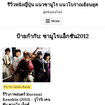
Skip
รีวิวหนังญี่ปุ่น แนวซามูไร แนวโบราณย้อนยุค
to
content
ดูหนังออนไลน์
Menu
ป้ายกำกับ:
ซามูไรแอ็กชัน2012
on
0 Comment
รีวิว
ภาพยนตร์
Rurouni
Kenshin
(2012)
–
รู
โรนิ
เคน
ชิน
ซามูไร
เอ็กซ์
Posted
รีวิว วิจารณ์หนัง เรื่องย่อ
in
รีวิวภาพยนตร์ Rurouni
Kenshin (2012) – รูโรนิ เคน
ชิน ซามูไร เอ็กซ์