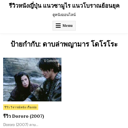
Skip
รีวิวหนังญี่ปุ่น แนวซามูไร แนวโบราณย้อนยุค
to
content
ดูหนังออนไลน์
Menu
ป้ายกำกับ:
ดาบล่าพญามาร โดโรโระ
on
0 Comment
รีวิว
Dororo
(2007)
Posted
รีวิว วิจารณ์หนัง เรื่องย่อ
in
รีวิว Dororo (2007)
Dororo (2007) ดาบ…