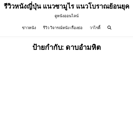
รีวิวหนังญี่ปุ่น แนวซามูไร แนวโบราณย้อนยุค
ดูหนังออนไลน์
ข่าวหนัง
รีวิว วิจารณ์หนัง เรื่องย่อ
วาไรตี้
ป้ายกำกับ:
ดาบอำมหิต