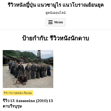
Skip
รีวิวหนังญี่ปุ่น แนวซามูไร แนวโบราณย้อนยุค
to
content
ดูหนังออนไลน์
Menu
ป้ายกำกับ:
รีวิวหนังนักดาบ
on
0 Comment
รีวิว
13
Assassins
(2010)
13
ดาบ
วีรบุรุษ
Posted
รีวิว วิจารณ์หนัง เรื่องย่อ
in
รีวิว 13 Assassins (2010) 13
ดาบวีรบุรุษ