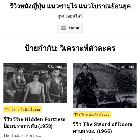
Skip
รีวิวหนังญี่ปุ่น แนวซามูไร แนวโบราณย้อนยุค
to
content
ดูหนังออนไลน์
Menu
ป้ายกำกับ:
วิเคราะห์ตัวละคร
on
on
0 Comment
0 Comment
รีวิว
รีวิว
The
The
Hidden
Swo
Fortress
of
ป้อม
Doo
ปราการ
ดา
ลับ
มร
(1958)
(196
Posted
รีวิว วิจารณ์หนัง เรื่องย่อ
Posted
in
รีวิว วิจารณ์หนัง เรื่องย่อ
รีวิว The Hidden Fortress
in
รีวิว The Sword of Doom
ป้อมปราการลับ (1958)
ดาบมรณะ (1966)
The Hidden Fortre…