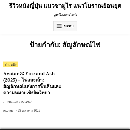
Skip
รีวิวหนังญี่ปุ่น แนวซามูไร แนวโบราณย้อนยุค
to
content
ดูหนังออนไลน์
Menu
ป้ายกำกับ:
สัญลักษณ์ไฟ
on
0 Comment
Posted
ข่าวหนัง
Avatar
3:
in
Fire
Avatar 3: Fire and Ash
and
Ash
(2025) – ไฟและเถ้า:
(2025)
สัญลักษณ์แห่งการฟื้นคืนและ
–
ไฟ
ความหมายเชิงจิตวิทยา
และ
เถ้า:
สัญลักษณ์
ภาพยนตร์ของเจมส์ …
แห่ง
การ
ฟื้น
coconus
28 ตุลาคม 2025
คืน
และ
ความ
หมาย
เชิง