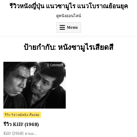
Skip
รีวิวหนังญี่ปุ่น แนวซามูไร แนวโบราณย้อนยุค
to
content
ดูหนังออนไลน์
Menu
ป้ายกำกับ:
หนังซามูไรเสียดสี
on
0 Comment
รีวิว
Kill!
(1968)
Posted
รีวิว วิจารณ์หนัง เรื่องย่อ
in
รีวิว Kill! (1968)
Kill! (1968) ดาบอ…