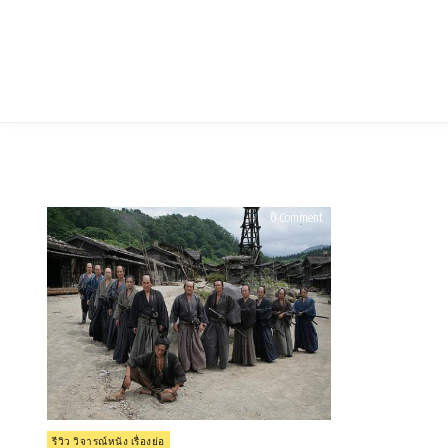
Skip
to
content
on
0 Comment
รีวิว
13
Assassins
(2010)
13
ดาบ
วีรบุรุษ
Posted
รีวิว วิจารณ์หนัง เรื่องย่อ