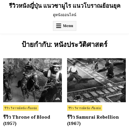
Skip
รีวิวหนังญี่ปุ่น แนวซามูไร แนวโบราณย้อนยุค
to
content
ดูหนังออนไลน์
Menu
ป้ายกำกับ:
หนังประวัติศาสตร์
on
on
0 Comment
0 Comment
รีวิว
รีวิว
Throne
Sam
of
Rebe
Blood
(196
(1957)
Posted
Posted
รีวิว วิจารณ์หนัง เรื่องย่อ
รีวิว วิจารณ์หนัง เรื่องย่อ
in
in
รีวิว Throne of Blood
รีวิว Samurai Rebellion
(1957)
(1967)