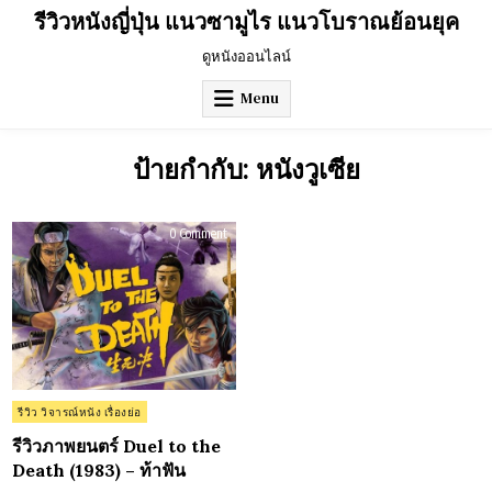
Skip
รีวิวหนังญี่ปุ่น แนวซามูไร แนวโบราณย้อนยุค
to
content
ดูหนังออนไลน์
Menu
ป้ายกำกับ:
หนังวูเซีย
on
0 Comment
รีวิว
ภาพยนตร์
Duel
to
the
Death
(1983)
–
ท้า
ฟัน
Posted
รีวิว วิจารณ์หนัง เรื่องย่อ
in
รีวิวภาพยนตร์ Duel to the
Death (1983) – ท้าฟัน