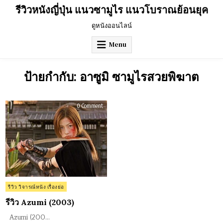
Skip
รีวิวหนังญี่ปุ่น แนวซามูไร แนวโบราณย้อนยุค
to
content
ดูหนังออนไลน์
Menu
ป้ายกำกับ:
อาซูมิ ซามูไรสวยพิฆาต
on
0 Comment
รีวิว
Azumi
(2003)
Posted
รีวิว วิจารณ์หนัง เรื่องย่อ
in
รีวิว Azumi (2003)
Azumi (200…