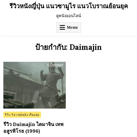
Skip
รีวิวหนังญี่ปุ่น แนวซามูไร แนวโบราณย้อนยุค
to
content
ดูหนังออนไลน์
Menu
ป้ายกำกับ:
Daimajin
on
0 Comment
รีวิว
Daimajin
ได
มา
จิน
เทพ
อสูร
พิโรธ
(1996)
Posted
รีวิว วิจารณ์หนัง เรื่องย่อ
in
รีวิว Daimajin ไดมาจิน เทพ
อสูรพิโรธ (1996)