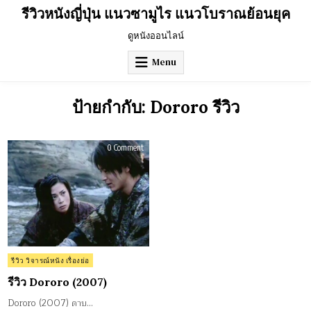
Skip
รีวิวหนังญี่ปุ่น แนวซามูไร แนวโบราณย้อนยุค
to
content
ดูหนังออนไลน์
Menu
ป้ายกำกับ:
Dororo รีวิว
on
0 Comment
รีวิว
Dororo
(2007)
Posted
รีวิว วิจารณ์หนัง เรื่องย่อ
in
รีวิว Dororo (2007)
Dororo (2007) ดาบ…