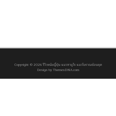
Copyright © 2026 รีวิวหนังญี่ปุ่น แนวซามูไร แนวโบราณย้อนยุค
Design by ThemesDNA.com