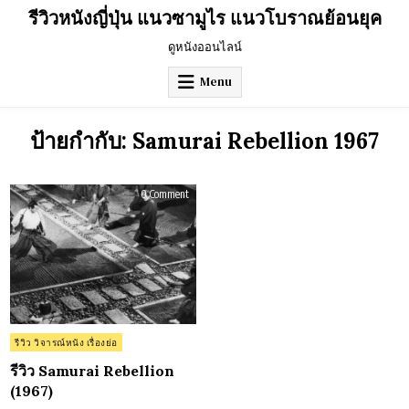
Skip
รีวิวหนังญี่ปุ่น แนวซามูไร แนวโบราณย้อนยุค
to
content
ดูหนังออนไลน์
Menu
ป้ายกำกับ:
Samurai Rebellion 1967
on
0 Comment
รีวิว
Samurai
Rebellion
(1967)
Posted
รีวิว วิจารณ์หนัง เรื่องย่อ
in
รีวิว Samurai Rebellion
(1967)