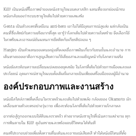
Kill! เป็นหนังที่รื้อภาพจำของหนังซามูไรแบบคลาสสิก แทนที่จะยกย่องนักรบ
หนังกลับมองว่าระบบซามูไรเต็มไปด้วยความเสแสร้ง
Genta เป็นตัวละครที่เหมือน anti-hero เขาไม่ได้มีอุดมการณ์สูงส่ง แต่กลับเป็น
คนที่ซื่อสัตย์กับความจริงมากที่สุด เขารู้ว่าโลกเต็มไปด้วยความโหดร้าย จึงเลือกใช้
ไหวพริบและอารมณ์ขันแทนการยึดติดกับเกียรติปลอม ๆ
Hanjiro เป็นตัวแทนของคนหนุ่มที่หลงเชื่อภาพฝันเกี่ยวกับชนชั้นและอำนาจ การ
เดินทางของเขาคือการสูญเสียความไร้เดียงสาและเผชิญหน้ากับโลกความจริง
หนังยังสะท้อนความเปลี่ยนแปลงของยุคสมัย ในโลกที่เต็มไปด้วยการเมืองและผล
ประโยชน์ อุดมการณ์ซามูไรแบบดั้งเดิมเริ่มกลายเป็นเพียงเครื่องมือของผู้มีอำนาจ
องค์ประกอบภาพและงานสร้าง
หนังมีสไตล์ภาพที่เคลื่อนไหวรวดเร็วและเต็มไปด้วยพลัง กล้องของ Okamoto มัก
เคลื่อนตามตัวละครอย่างวุ่นวาย เพื่อสะท้อนโลกที่เต็มไปด้วยความโกลาหล
ฉากต่อสู้ถูกออกแบบให้ดิบและรวดเร็ว ต่างจากหนังซามูไรที่เน้นความสง่างาม ทุก
การฟันดาบใน Kill! ดูอันตรายและพร้อมจบชีวิตคนได้ทันที
ดนตรีประกอบช่วยเพิ่มทั้งความตื่นเต้นและอารมณ์เสียดสี ทำให้หนังมีโทนที่ทั้ง