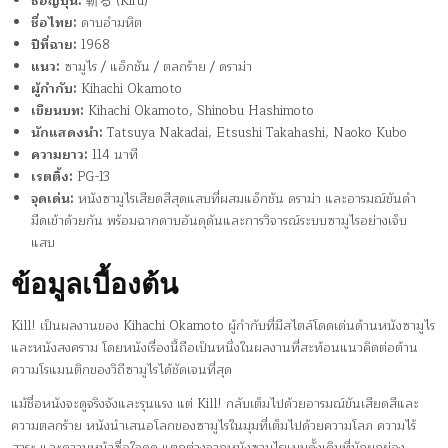
ชื่อญี่ปุ่น:
斬る (Kiru)
ชื่อไทย:
ดาบอำมหิต
ปีที่ฉาย:
1968
แนว:
ซามูไร / แอ็กชัน / ตลกร้าย / ดราม่า
ผู้กำกับ:
Kihachi Okamoto
เขียนบท:
Kihachi Okamoto, Shinobu Hashimoto
นักแสดงนำ:
Tatsuya Nakadai, Etsushi Takahashi, Naoko Kubo
ความยาว:
114 นาที
เรตติ้ง:
PG-13
จุดเด่น:
หนังซามูไรเสียดสีสุดแสบที่ผสมแอ็กชัน ดราม่า และอารมณ์ขันดำ
มืดเข้าด้วยกัน พร้อมฉากดาบอันดุดันและการวิจารณ์ระบบซามูไรอย่างเจ็บ
แสบ
ข้อมูลเบื้องต้น
Kill! เป็นผลงานของ Kihachi Okamoto ผู้กำกับที่มีสไตล์โดดเด่นด้านหนังซามูไร
และหนังสงคราม โดยหนังเรื่องนี้ถือเป็นหนึ่งในผลงานที่สะท้อนแนวคิดต่อต้าน
ความโรแมนติกของวิถีซามูไรได้ชัดเจนที่สุด
แม้ชื่อหนังจะดูจริงจังและรุนแรง แต่ Kill! กลับเต็มไปด้วยอารมณ์ขันเสียดสีและ
ความตลกร้าย หนังนำเสนอโลกของซามูไรในมุมที่เต็มไปด้วยความโลภ ความไร้