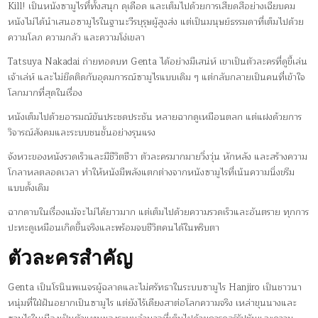
Kill! เป็นหนังซามูไรที่ทั้งสนุก ดุเดือด และเต็มไปด้วยการเสียดสีอย่างเฉียบคม
หนังไม่ได้นำเสนอซามูไรในฐานะวีรบุรุษผู้สูงส่ง แต่เป็นมนุษย์ธรรมดาที่เต็มไปด้วย
ความโลภ ความกลัว และความโง่เขลา
Tatsuya Nakadai ถ่ายทอดบท Genta ได้อย่างมีเสน่ห์ เขาเป็นตัวละครที่ดูขี้เล่น
เจ้าเล่ห์ และไม่ยึดติดกับอุดมการณ์ซามูไรแบบเดิม ๆ แต่กลับกลายเป็นคนที่เข้าใจ
โลกมากที่สุดในเรื่อง
หนังเต็มไปด้วยอารมณ์ขันประชดประชัน หลายฉากดูเหมือนตลก แต่แฝงด้วยการ
วิจารณ์สังคมและระบบชนชั้นอย่างรุนแรง
จังหวะของหนังรวดเร็วและมีชีวิตชีวา ตัวละครมากมายวิ่งวุ่น หักหลัง และสร้างความ
โกลาหลตลอดเวลา ทำให้หนังมีพลังแตกต่างจากหนังซามูไรที่เน้นความนิ่งขรึม
แบบดั้งเดิม
ฉากดาบในเรื่องแม้จะไม่ได้ยาวมาก แต่เต็มไปด้วยความรวดเร็วและอันตราย ทุกการ
ปะทะดูเหมือนเกิดขึ้นจริงและพร้อมจบชีวิตคนได้ในพริบตา
ตัวละครสำคัญ
Genta เป็นโรนินพเนจรผู้ฉลาดและไม่ศรัทธาในระบบซามูไร Hanjiro เป็นชาวนา
หนุ่มที่ใฝ่ฝันอยากเป็นซามูไร แต่ยังไร้เดียงสาต่อโลกความจริง เหล่าขุนนางและ