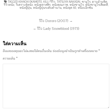
TAGGED
KIHACHI OKAMOTO
,
KILL! รีวิว
,
TATSUYA NAKADAI
,
ซามูไร
,
ดาบอำมหิต
,
รีวิวหนัง
,
วิเคราะห์หนัง
,
หนังคลาสสิก
,
หนังคุณภาพ
,
หนังซามูไร
,
หนังซามูไรเสียดสี
,
หนังญี่ปุ่น
,
หนังญี่ปุ่นระดับตำนาน
,
หนังยุค 60
,
หนังแอ็กชัน
แนะแนว
รีวิว Dororo (2007) →
เรื่อง
← รีวิว Lady Snowblood (1973)
ใส่ความเห็น
อีเมลของคุณจะไม่แสดงให้คนอื่นเห็น
ช่องข้อมูลจำเป็นถูกทำเครื่องหมาย
*
ความเห็น
*