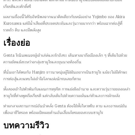
สาระ และความหน้าซื่อใจคด แตกต่างจากหนังซามูไรแบบดั้งเดิมที่มักยกย่อง
เกียรติและศักดิ์ศรี
ผลงานเรื่องนี้ได้รับอิทธิพลจากแนวคิดเดียวกับหนังอย่าง Yojimbo ของ Akira
Kurosawa แต่มีน้ำเสียงที่ประชดประชันและวุ่นวายมากกว่า พร้อมฉากต่อสู้ที่
รวดเร็ว ดิบ และมีพลังสูง
เรื่องย่อ
Genta โรนินพเนจรผู้เจ้าเล่ห์และรักอิสระ เดินทางมาถึงเมืองเล็ก ๆ ที่เต็มไปด้วย
ความขัดแย้งระหว่างกลุ่มซามูไรและขุนนางท้องถิ่น
ที่นั่นเขาได้พบกับ Hanjiro ชาวนาหนุ่มผู้ใฝ่ฝันอยากเป็นซามูไร แม้จะไม่มีทักษะ
การต่อสู้และแทบไม่เข้าใจโลกแห่งนักรบเลยก็ตาม
ทั้งสองเข้าไปพัวพันกับแผนการทุจริต การแย่งชิงอำนาจ และความวุ่นวายของเหล่า
ซามูไรที่ต่างพูดถึงเกียรติ แต่กลับเต็มไปด้วยความเห็นแก่ตัวและการหักหลัง
ท่ามกลางสถานการณ์อันบ้าคลั่ง Genta ต้องใช้ทั้งไหวพริบ ดาบ และอารมณ์ขัน
เพื่อเอาชีวิตรอด พร้อมเปิดเผยด้านอันเสื่อมโทรมของระบบซามูไร
บทความรีวิว