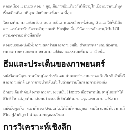
ตลอดเรื่อง Hanjiro ค่อย ๆ สูญเสียภาพฝันเกี่ยวกับวิถีซามูไร เมื่อพบว่าคนที่พูด
เรื่องเกียรติมากที่สุดกลับเป็นคนที่สกปรกที่สุด
ในช่วงท้าย ความขัดแย้งบานปลายเป็นการนองเลือดครั้งใหญ่ Genta ใช้ทั้งฝีมือ
ดาบและไหวพริบจัดการศัตรู ขณะที่ Hanjiro เริ่มเข้าใจว่าการเป็นซามูไรไม่ได้มี
ความงดงามอย่างที่เขาคิด
ตอนจบของหนังมีทั้งความตลกร้ายและความขมขื่น ตัวละครหลายคนต้องตาย
เพราะความทะเยอทะยานและความโง่เขลาของระบบที่พวกเขาเชื่อมั่น
ธีมและประเด็นของภาพยนตร์
หนังวิจารณ์อุดมการณ์ซามูไรอย่างชัดเจน ตัวละครจำนวนมากพูดถึงเกียรติ ศักดิ์ศรี
และความภักดี แต่การกระทำกลับเต็มไปด้วยความโลภและการหักหลัง
อีกประเด็นสำคัญคือภาพลวงตาของชนชั้น Hanjiro เชื่อว่าการเป็นซามูไรจะทำให้
ชีวิตดีขึ้น แต่สุดท้ายกลับพบว่าระบบนี้เต็มไปด้วยความรุนแรงและความไร้สาระ
หนังยังพูดถึงการเอาตัวรอด Genta ไม่ได้ยึดติดกับอุดมการณ์ใด เขาเข้าใจว่าการมี
ชีวิตอยู่สำคัญกว่าคำพูดสวยหรูของสังคม
การวิเคราะห์เชิงลึก