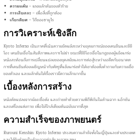
ความแค้น
– แรงผลักดันของตัวร้าย
การเสียสละ
– เพื่อสิ่งที่ถูกต้อง
เกียรติยศ
– วิถีของซามูไร
การวิเคราะห์เชิงลึก
Kyoto Inferno เป็นภาคที่เน้นความขัดแย้งระหว่างอุดมการณ์ของเคนชินและชิชิ
โอะ เคนชินเชื่อในสันติภาพและการไม่ฆ่า ขณะที่ชิชิโอะเชื่อในกฎของผู้แข็งแกร่ง
หนังสะท้อนถึงการเปลี่ยนแปลงของยุคสมัยและการต่อสู้ระหว่างอดีตกับอนาคต
การที่เคนชินต้องเผชิญหน้ากับศัตรูที่แข็งแกร่งทำให้เขาต้องตั้งคำถามกับความเชื่อ
ของตัวเอง และผลักดันให้เรื่องราวมีความลึกมากขึ้น
เบื้องหลังการสร้าง
หนังดัดแปลงจากมังงะชื่อดัง และถ่ายทำด้วยความพิถีพิถันในด้านฉาก แอ็กชัน
และเครื่องแต่งกาย เพื่อให้ใกล้เคียงต้นฉบับมากที่สุด
ความสำเร็จของภาพยนตร์
Rurouni Kenshin: Kyoto Inferno ประสบความสำเร็จทั้งในญี่ปุ่นและต่างประเทศ
และได้รับคำชมในด้านฉากต่อสู้และการแสดง