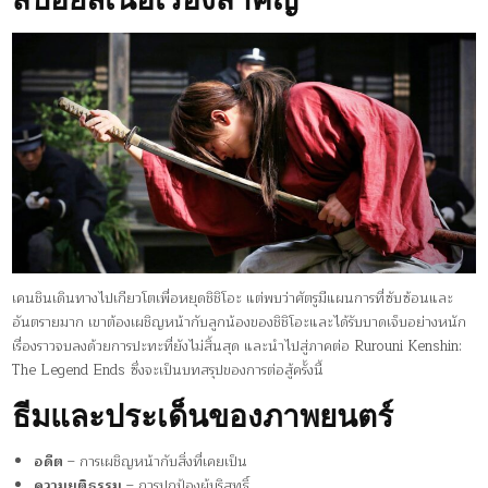
เคนชินเดินทางไปเกียวโตเพื่อหยุดชิชิโอะ แต่พบว่าศัตรูมีแผนการที่ซับซ้อนและ
อันตรายมาก เขาต้องเผชิญหน้ากับลูกน้องของชิชิโอะและได้รับบาดเจ็บอย่างหนัก
เรื่องราวจบลงด้วยการปะทะที่ยังไม่สิ้นสุด และนำไปสู่ภาคต่อ Rurouni Kenshin:
The Legend Ends ซึ่งจะเป็นบทสรุปของการต่อสู้ครั้งนี้
ธีมและประเด็นของภาพยนตร์
อดีต
– การเผชิญหน้ากับสิ่งที่เคยเป็น
ความยุติธรรม
– การปกป้องผู้บริสุทธิ์