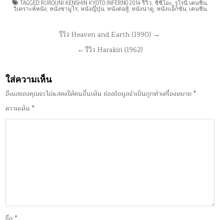
TAGGED
RUROUNI KENSHIN KYOTO INFERNO 2014 รีวิว
,
ชิชิโอะ
,
รูโรนิ เคนชิน
,
วิเคราะห์หนัง
,
หนังซามูไร
,
หนังญี่ปุ่น
,
หนังต่อสู้
,
หนังน่าดู
,
หนังแอ็กชัน
,
เคนชิน
แนะแนว
รีวิว Heaven and Earth (1990) →
เรื่อง
← รีวิว Harakiri (1962)
ใส่ความเห็น
อีเมลของคุณจะไม่แสดงให้คนอื่นเห็น
ช่องข้อมูลจำเป็นถูกทำเครื่องหมาย
*
ความเห็น
*
ชื่อ
*