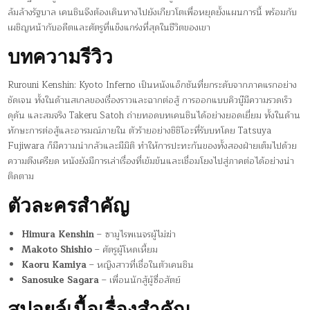
ล้มล้างรัฐบาล เคนชินจึงต้องเดินทางไปยังเกียวโตเพื่อหยุดยั้งแผนการนี้ พร้อมกับ
เผชิญหน้ากับอดีตและศัตรูที่แข็งแกร่งที่สุดในชีวิตของเขา
บทความรีวิว
Rurouni Kenshin: Kyoto Inferno เป็นหนังแอ็กชันที่ยกระดับจากภาคแรกอย่าง
ชัดเจน ทั้งในด้านสเกลของเรื่องราวและฉากต่อสู้ การออกแบบคิวบู๊มีความรวดเร็ว
ดุดัน และสมจริง Takeru Satoh ถ่ายทอดบทเคนชินได้อย่างยอดเยี่ยม ทั้งในด้าน
ทักษะการต่อสู้และอารมณ์ภายใน ตัวร้ายอย่างชิชิโอะที่รับบทโดย Tatsuya
Fujiwara ก็มีความน่ากลัวและมีมิติ ทำให้การปะทะกันของทั้งสองฝ่ายเต็มไปด้วย
ความตึงเครียด หนังยังมีการเล่าเรื่องที่เข้มข้นและเชื่อมโยงไปสู่ภาคต่อได้อย่างน่า
ติดตาม
ตัวละครสำคัญ
Himura Kenshin
– ซามูไรพเนจรผู้ไม่ฆ่า
Makoto Shishio
– ศัตรูผู้โหดเหี้ยม
Kaoru Kamiya
– หญิงสาวที่เชื่อในตัวเคนชิน
Sanosuke Sagara
– เพื่อนนักสู้ผู้ซื่อสัตย์
สปอยล์เนื้อเรื่องสำคัญ