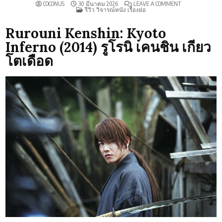
ON
COCONUS
30 มีนาคม 2026
LEAVE A COMMENT
POSTED
รีวิว
รีวิว วิจารณ์หนัง เรื่องย่อ
IN
RUROUNI
KENSHIN:
KYOTO
Rurouni Kenshin: Kyoto
INFERNO
(2014)
Inferno (2014) รูโรนิ เคนชิน เกียว
โตเดือด