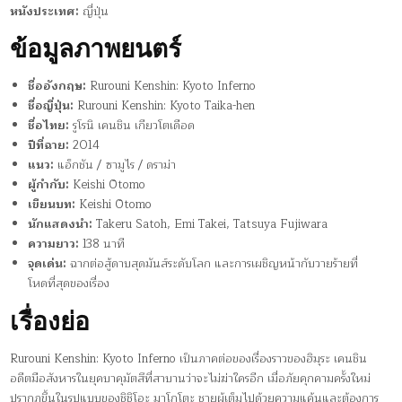
หนังประเทศ:
ญี่ปุ่น
ข้อมูลภาพยนตร์
ชื่ออังกฤษ:
Rurouni Kenshin: Kyoto Inferno
ชื่อญี่ปุ่น:
Rurouni Kenshin: Kyoto Taika-hen
ชื่อไทย:
รูโรนิ เคนชิน เกียวโตเดือด
ปีที่ฉาย:
2014
แนว:
แอ็กชัน / ซามูไร / ดราม่า
ผู้กำกับ:
Keishi Ōtomo
เขียนบท:
Keishi Ōtomo
นักแสดงนำ:
Takeru Satoh, Emi Takei, Tatsuya Fujiwara
ความยาว:
138 นาที
จุดเด่น:
ฉากต่อสู้ดาบสุดมันส์ระดับโลก และการเผชิญหน้ากับวายร้ายที่
โหดที่สุดของเรื่อง
เรื่องย่อ
Rurouni Kenshin: Kyoto Inferno เป็นภาคต่อของเรื่องราวของฮิมุระ เคนชิน
อดีตมือสังหารในยุคบาคุมัตสึที่สาบานว่าจะไม่ฆ่าใครอีก เมื่อภัยคุกคามครั้งใหม่
ปรากฏขึ้นในรูปแบบของชิชิโอะ มาโกโตะ ชายผู้เต็มไปด้วยความแค้นและต้องการ